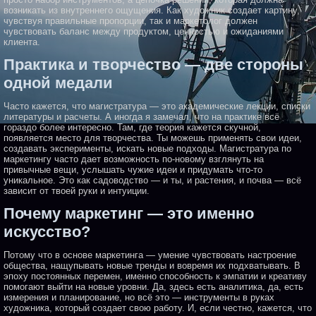
возникать из внутреннего ощущения. Как художник создает картину,
чувствуя правильные пропорции, так и маркетолог должен
чувствовать баланс между продуктом, ценностью и ожиданиями
клиента.
Практика и творчество — две стороны
одной медали
Часто кажется, что магистратура — это академические лекции, списки
литературы и расчеты. А иногда я замечал, что на практике всё
гораздо более интересно. Там, где теория кажется скучной,
появляется место для творчества. Ты можешь применять свои идеи,
создавать эксперименты, искать новые подходы. Магистратура по
маркетингу часто дает возможность по-новому взглянуть на
привычные вещи, услышать чужие идеи и придумать что-то
уникальное. Это как садоводство — и ты, и растения, и почва — всё
зависит от твоей руки и интуиции.
Почему маркетинг — это именно
искусство?
Потому что в основе маркетинга — умение чувствовать настроение
общества, нащупывать новые тренды и вовремя их подхватывать. В
эпоху постоянных перемен, именно способность к эмпатии и креативу
помогают выйти на новые уровни. Да, здесь есть аналитика, да, есть
измерения и планирование, но всё это — инструменты в руках
художника, который создает свою работу. И, если честно, кажется, что