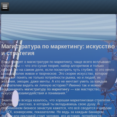
Магистратура по маркетингу: искусство
и стратегия
Когда говорят о магистратуре по маркетингу, чаще всего всплывают
стереотипы — что это сухая теория, набор алгоритмов и только
цифры. Но на самом деле, если посмотреть чуть глубже, то это нечто
гораздо более живое и творческое. Это скорее искусство, которое
помогает понять не только потребности рынка, но и людей, их
желания, эмоции, даже мечты. А кто не мечтает уметь за каждым
покупателем видеть их личную историю? Именно так и можно
воспринимать
магистратуру по маркетингу
— как мастерство,
искусство взаимодействия и понимания."
Знаете, мне всегда казалось, что хорошая маркетинговая стратегия —
это скорее рассказ, в который ты вкладываешь свою душу. В
современном бизнесе зачастую кажется, что всё сводится к цифрам
— ROI, конверсиям, показателям. Но ведь за каждым баннером,
постом или рекламой стоит человек, его история, потребности,