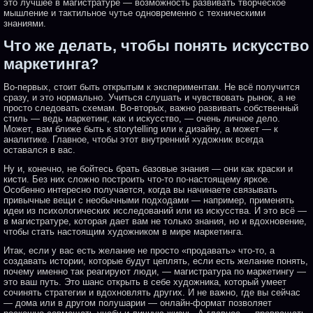
это лучшее в магистратуре — возможность развивать творческое
мышление и тактильное чутье одновременно с техническими
знаниями.
Что же делать, чтобы понять искусство
маркетинга?
Во-первых, стоит быть открытым к экспериментам. Не всё получится
сразу, и это нормально. Учиться слушать и чувствовать рынок, а не
просто следовать схемам. Во-вторых, важно развивать собственный
стиль — ведь маркетинг, как и искусство, — очень личное дело.
Может, вам ближе быть к storytelling или к дизайну, а может — к
аналитике. Главное, чтобы этот внутренний художник всегда
оставался в вас.
Ну и, конечно, не бойтесь брать базовые знания — они как краски и
кисти. Без них сложно построить что-то по-настоящему яркое.
Особенно интересно получается, когда вы начинаете связывать
привычные вещи с необычными подходами — например, применять
идеи из психологических исследований или из искусства. И это всё —
в магистратуре, которая дает вам не только знания, но и вдохновение,
чтобы стать настоящим художником в мире маркетинга.
Итак, если у вас есть желание не просто «продавать» что-то, а
создавать истории, которые будут цеплять, если есть желание понять,
почему именно так реагируют люди, — магистратура по маркетингу —
это ваш путь. Это шанс открыть в себе художника, который умеет
сочинять стратегии и вдохновлять других. И не важно, где вы сейчас
— дома или в другом полушарии — онлайн-формат позволяет