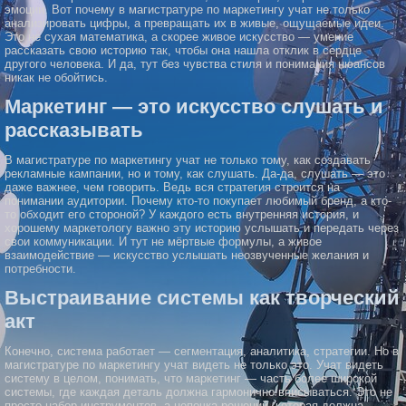
эмоции. Вот почему в магистратуре по маркетингу учат не только
анализировать цифры, а превращать их в живые, ощущаемые идеи.
Это не сухая математика, а скорее живое искусство — умение
рассказать свою историю так, чтобы она нашла отклик в сердце
другого человека. И да, тут без чувства стиля и понимания нюансов
никак не обойтись.
Маркетинг — это искусство слушать и
рассказывать
В магистратуре по маркетингу учат не только тому, как создавать
рекламные кампании, но и тому, как слушать. Да-да, слушать — это
даже важнее, чем говорить. Ведь вся стратегия строится на
понимании аудитории. Почему кто-то покупает любимый бренд, а кто-
то обходит его стороной? У каждого есть внутренняя история, и
хорошему маркетологу важно эту историю услышать и передать через
свои коммуникации. И тут не мёртвые формулы, а живое
взаимодействие — искусство услышать неозвученные желания и
потребности.
Выстраивание системы как творческий
акт
Конечно, система работает — сегментация, аналитика, стратегии. Но в
магистратуре по маркетингу учат видеть не только это. Учат видеть
систему в целом, понимать, что маркетинг — часть более широкой
системы, где каждая деталь должна гармонично вписываться. Это не
просто набор инструментов, а цепочка решений, которая должна