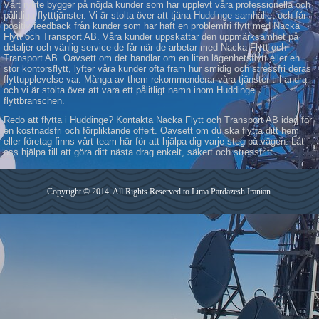
Vårt rykte bygger på nöjda kunder som har upplevt våra professionella och
pålitliga flytttjänster. Vi är stolta över att tjäna Huddinge-samhället och får
positiv feedback från kunder som har haft en problemfri flytt med Nacka
Flytt och Transport AB. Våra kunder uppskattar den uppmärksamhet på
detaljer och vänlig service de får när de arbetar med Nacka Flytt och
Transport AB. Oavsett om det handlar om en liten lägenhetsflytt eller en
stor kontorsflytt, lyfter våra kunder ofta fram hur smidig och stressfri deras
flyttupplevelse var. Många av them rekommenderar våra tjänster till andra
och vi är stolta över att vara ett pålitligt namn inom Huddinge
flyttbranschen.
Redo att flytta i Huddinge? Kontakta Nacka Flytt och Transport AB idag för
en kostnadsfri och förpliktande offert. Oavsett om du ska flytta ditt hem
eller företag finns vårt team här för att hjälpa dig varje steg på vägen. Låt
oss hjälpa till att göra ditt nästa drag enkelt, säkert och stressfritt.
Copyright © 2014. All Rights Reserved to Lima Pardazesh Iranian.