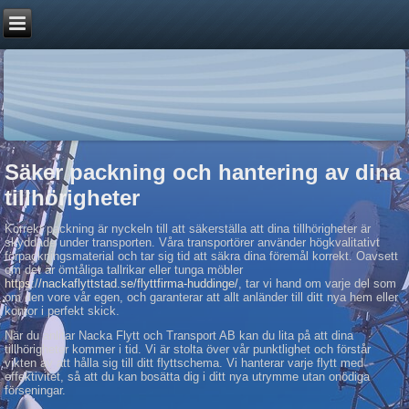
Säker packning och hantering av dina
tillhörigheter
Korrekt packning är nyckeln till att säkerställa att dina tillhörigheter är
skyddade under transporten. Våra transportörer använder högkvalitativt
förpackningsmaterial och tar sig tid att säkra dina föremål korrekt. Oavsett
om det är ömtåliga tallrikar eller tunga möbler
https://nackaflyttstad.se/flyttfirma-huddinge/
, tar vi hand om varje del som
om den vore vår egen, och garanterar att allt anländer till ditt nya hem eller
kontor i perfekt skick.
När du anlitar Nacka Flytt och Transport AB kan du lita på att dina
tillhörigheter kommer i tid. Vi är stolta över vår punktlighet och förstår
vikten av att hålla sig till ditt flyttschema. Vi hanterar varje flytt med
effektivitet, så att du kan bosätta dig i ditt nya utrymme utan onödiga
förseningar.